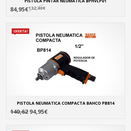
PISTOLA PINTAR NEUMATICA BPHVLP01
132,40€
84,95€
MÁ
OFERTA!
PISTOLA NEUMATICA COMPACTA BAHCO PB814
140,62
94,95€
MÁ