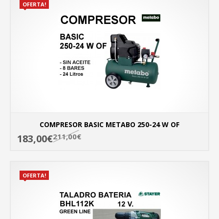
OFERTA!
COMPRESOR BASIC METABO 250-24 W OF
211,00€
183,00€
MÁ
OFERTA!