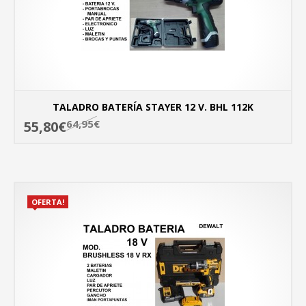
TALADRO BATERÍA STAYER 12 V. BHL 112K
64,95€
55,80€
MÁ
OFERTA!