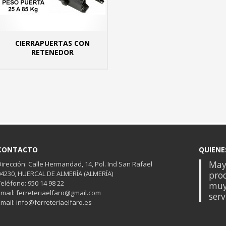
CIERRAPUERTAS CON
RETENEDOR
 INFO
MÁS INFO
CONTACTO
QUIENE
Mayo
Dirección: Calle Hermandad, 14, Pol. Ind San Rafael
04230, HUERCAL DE ALMERÍA (ALMERÍA)
prod
Teléfono: 950 14 98 22
muy
Email: ferreteriaelfaro@gmail.com
serv
Email: info@ferreteriaelfaro.es