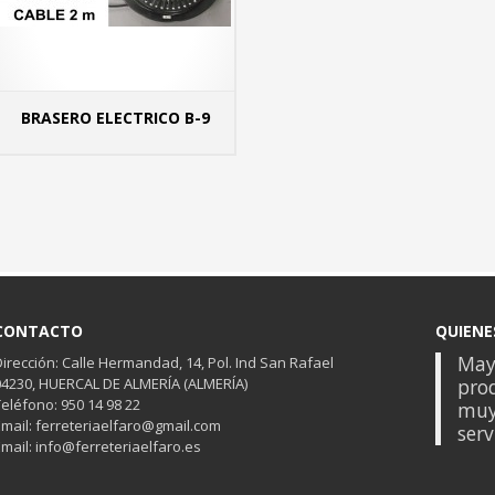
BRASERO ELECTRICO B-9
 INFO
MÁS INFO
CONTACTO
QUIENE
Mayo
Dirección: Calle Hermandad, 14, Pol. Ind San Rafael
04230, HUERCAL DE ALMERÍA (ALMERÍA)
prod
Teléfono: 950 14 98 22
muy
Email: ferreteriaelfaro@gmail.com
serv
Email: info@ferreteriaelfaro.es