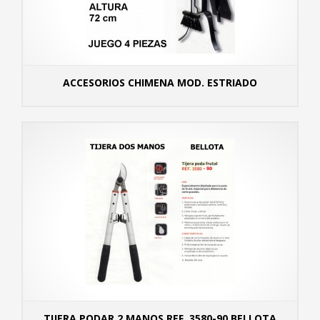
ACCESORIOS CHIMENA MOD. ESTRIADO
MÁS
TIJERA PODAR 2 MANOS REF. 3580-90 BELLOTA