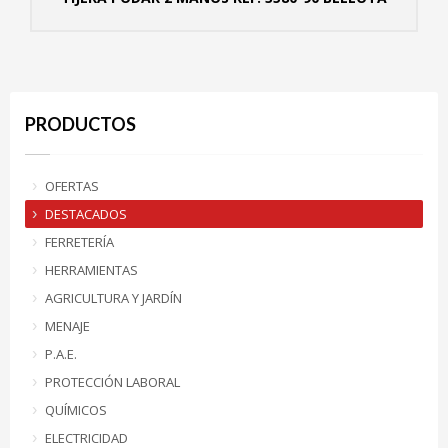
MÁS
PRODUCTOS
OFERTAS
DESTACADOS
FERRETERÍA
HERRAMIENTAS
AGRICULTURA Y JARDÍN
MENAJE
P.A.E.
PROTECCIÓN LABORAL
QUÍMICOS
ELECTRICIDAD