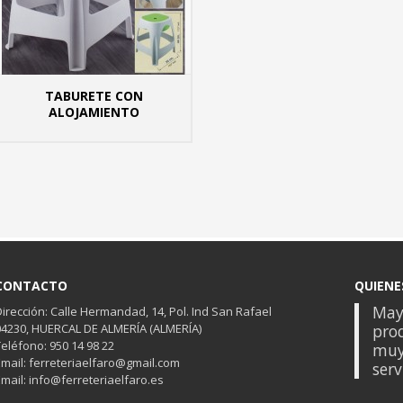
TABURETE CON
 INFO
ALOJAMIENTO
MÁS INFO
CONTACTO
QUIENE
Mayo
Dirección: Calle Hermandad, 14, Pol. Ind San Rafael
04230, HUERCAL DE ALMERÍA (ALMERÍA)
prod
Teléfono: 950 14 98 22
muy
Email: ferreteriaelfaro@gmail.com
serv
Email: info@ferreteriaelfaro.es