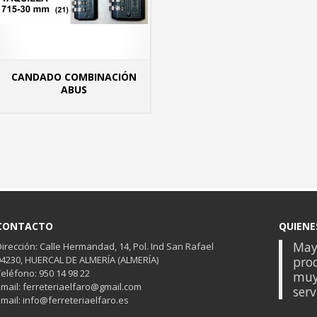
CANDADO COMBINACIÓN
 INFO
ABUS
MÁS INFO
CONTACTO
QUIENE
Mayo
Dirección: Calle Hermandad, 14, Pol. Ind San Rafael
04230, HUERCAL DE ALMERÍA (ALMERÍA)
prod
Teléfono: 950 14 98 22
muy
Email: ferreteriaelfaro@gmail.com
serv
Email: info@ferreteriaelfaro.es